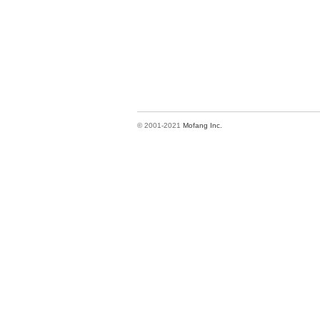
© 2001-2021
Mofang Inc.