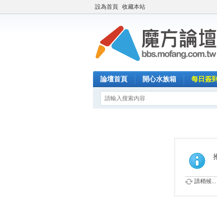
設為首頁
收藏本站
論壇首頁
開心水族箱
每日簽
請稍候...