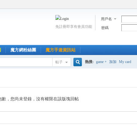
用戶名
免註冊即享有會員功能
密碼
到
魔方網粉絲團
魔方手遊資訊站
熱搜:
game +
加加
My card
帖子
搜
索
抱歉，您尚未登錄，沒有權限在該版塊回帖