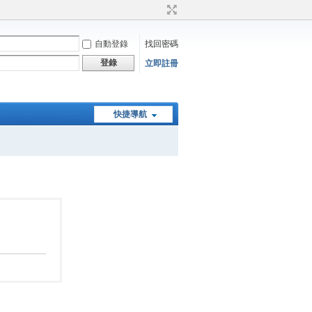
自動登錄
找回密碼
登錄
立即註冊
快捷導航