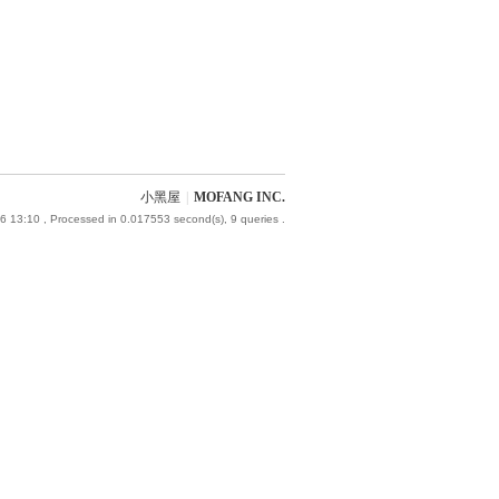
小黑屋
|
MOFANG INC.
6 13:10
, Processed in 0.017553 second(s), 9 queries .