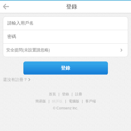
登錄
安全提問(未設置請忽略)
登錄
還沒有註冊？
首頁
|
登錄
|
註冊
簡易版
|
觸屏版
|
電腦版
|
客戶端
© Comsenz Inc.