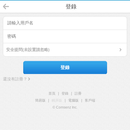
登錄
安全提問(未設置請忽略)
登錄
還沒有註冊？
首頁
|
登錄
|
註冊
簡易版
|
觸屏版
|
電腦版
|
客戶端
© Comsenz Inc.