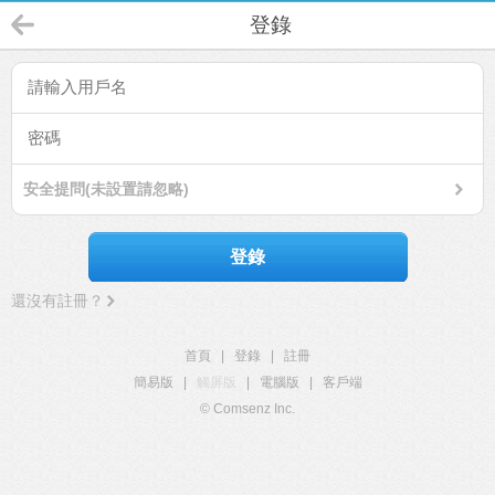
登錄
安全提問(未設置請忽略)
登錄
還沒有註冊？
首頁
|
登錄
|
註冊
簡易版
|
觸屏版
|
電腦版
|
客戶端
© Comsenz Inc.