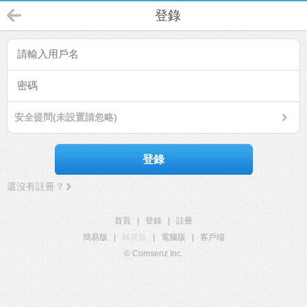
登錄
安全提問(未設置請忽略)
登錄
還沒有註冊？
首頁
|
登錄
|
註冊
簡易版
|
觸屏版
|
電腦版
|
客戶端
© Comsenz Inc.