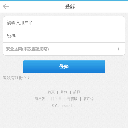
登錄
安全提問(未設置請忽略)
登錄
還沒有註冊？
首頁
|
登錄
|
註冊
簡易版
|
觸屏版
|
電腦版
|
客戶端
© Comsenz Inc.