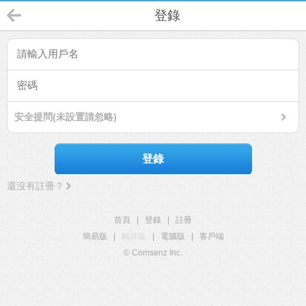
登錄
安全提問(未設置請忽略)
登錄
還沒有註冊？
首頁
|
登錄
|
註冊
簡易版
|
觸屏版
|
電腦版
|
客戶端
© Comsenz Inc.