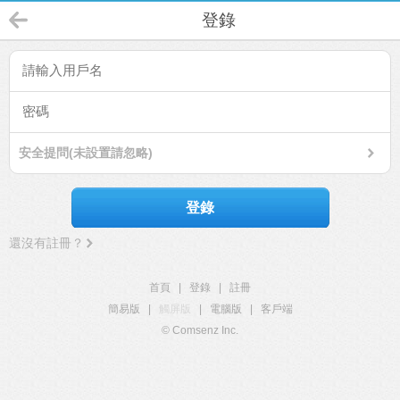
登錄
安全提問(未設置請忽略)
登錄
還沒有註冊？
首頁
|
登錄
|
註冊
簡易版
|
觸屏版
|
電腦版
|
客戶端
© Comsenz Inc.