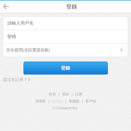
登錄
安全提問(未設置請忽略)
登錄
還沒有註冊？
首頁
|
登錄
|
註冊
簡易版
|
觸屏版
|
電腦版
|
客戶端
© Comsenz Inc.