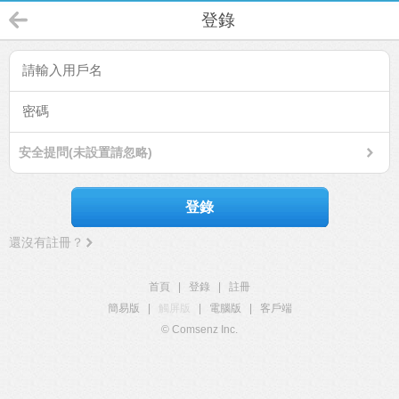
登錄
安全提問(未設置請忽略)
登錄
還沒有註冊？
首頁
|
登錄
|
註冊
簡易版
|
觸屏版
|
電腦版
|
客戶端
© Comsenz Inc.