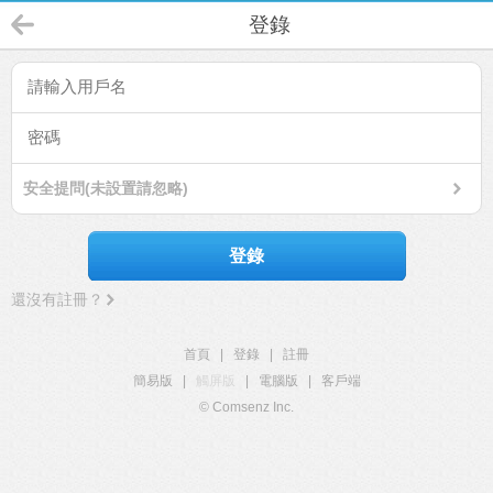
登錄
安全提問(未設置請忽略)
登錄
還沒有註冊？
首頁
|
登錄
|
註冊
簡易版
|
觸屏版
|
電腦版
|
客戶端
© Comsenz Inc.