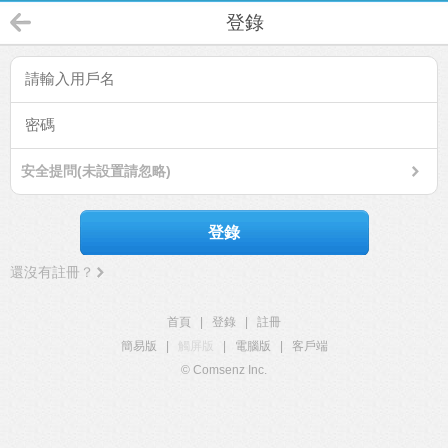
登錄
安全提問(未設置請忽略)
登錄
還沒有註冊？
首頁
|
登錄
|
註冊
簡易版
|
觸屏版
|
電腦版
|
客戶端
© Comsenz Inc.