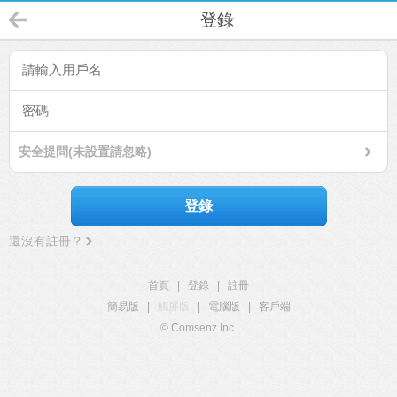
登錄
安全提問(未設置請忽略)
登錄
還沒有註冊？
首頁
|
登錄
|
註冊
簡易版
|
觸屏版
|
電腦版
|
客戶端
© Comsenz Inc.