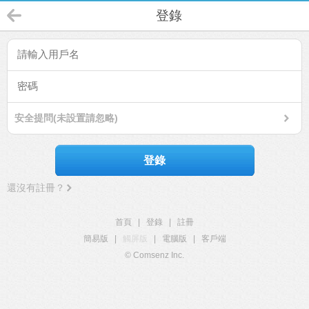
登錄
安全提問(未設置請忽略)
登錄
還沒有註冊？
首頁
|
登錄
|
註冊
簡易版
|
觸屏版
|
電腦版
|
客戶端
© Comsenz Inc.