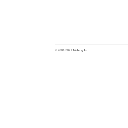
© 2001-2021
Mofang Inc.