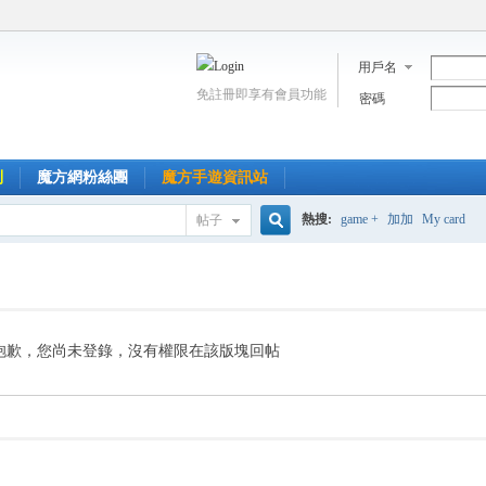
用戶名
免註冊即享有會員功能
密碼
到
魔方網粉絲團
魔方手遊資訊站
熱搜:
game +
加加
My card
帖子
搜
索
抱歉，您尚未登錄，沒有權限在該版塊回帖