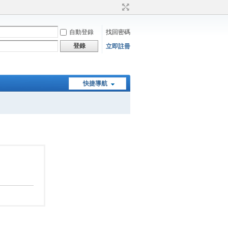
自動登錄
找回密碼
登錄
立即註冊
快捷導航