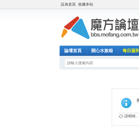
設為首頁
收藏本站
論壇首頁
開心水族箱
每日簽
請稍候...