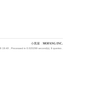
小黑屋
|
MOFANG INC.
6 19:40
, Processed in 0.020299 second(s), 9 queries .