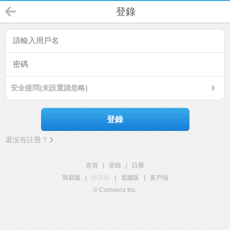
登錄
安全提問(未設置請忽略)
登錄
還沒有註冊？
首頁
|
登錄
|
註冊
簡易版
|
觸屏版
|
電腦版
|
客戶端
© Comsenz Inc.