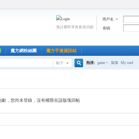
用戶名
免註冊即享有會員功能
密碼
到
魔方網粉絲團
魔方手遊資訊站
熱搜:
game +
加加
My card
帖子
搜
索
抱歉，您尚未登錄，沒有權限在該版塊回帖