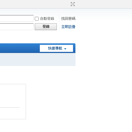
自動登錄
找回密碼
登錄
立即註冊
快捷導航