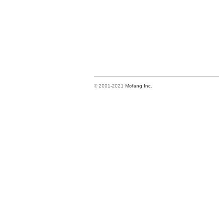
© 2001-2021
Mofang Inc.