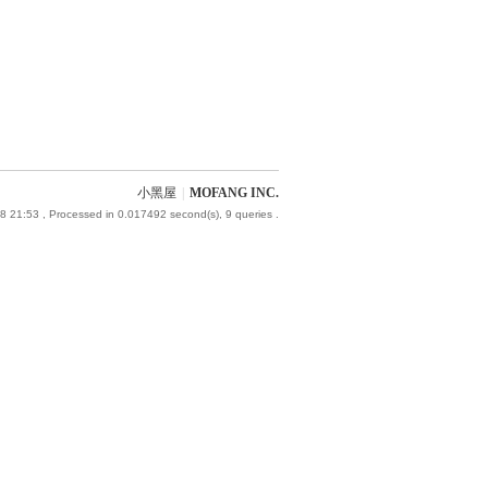
小黑屋
|
MOFANG INC.
8 21:53
, Processed in 0.017492 second(s), 9 queries .