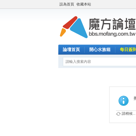
設為首頁
收藏本站
論壇首頁
開心水族箱
每日簽
請稍候...