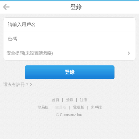
登錄
安全提問(未設置請忽略)
登錄
還沒有註冊？
首頁
|
登錄
|
註冊
簡易版
|
觸屏版
|
電腦版
|
客戶端
© Comsenz Inc.