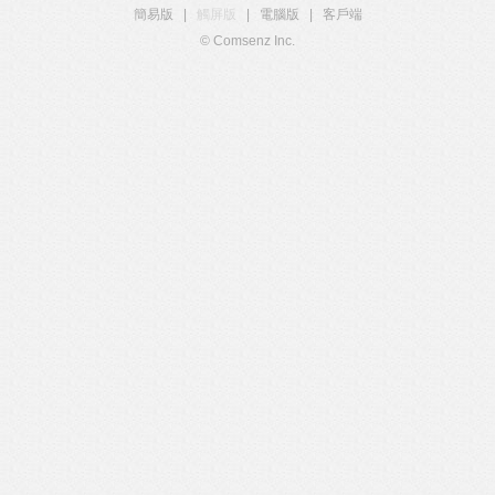
簡易版
|
觸屏版
|
電腦版
|
客戶端
© Comsenz Inc.