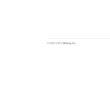
© 2001-2021
Mofang Inc.