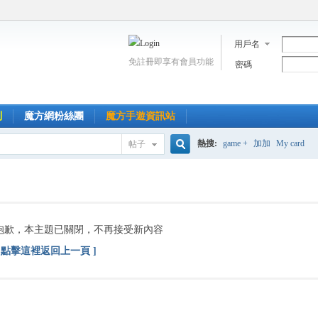
用戶名
免註冊即享有會員功能
密碼
到
魔方網粉絲團
魔方手遊資訊站
熱搜:
game +
加加
My card
帖子
搜
索
抱歉，本主題已關閉，不再接受新內容
[ 點擊這裡返回上一頁 ]