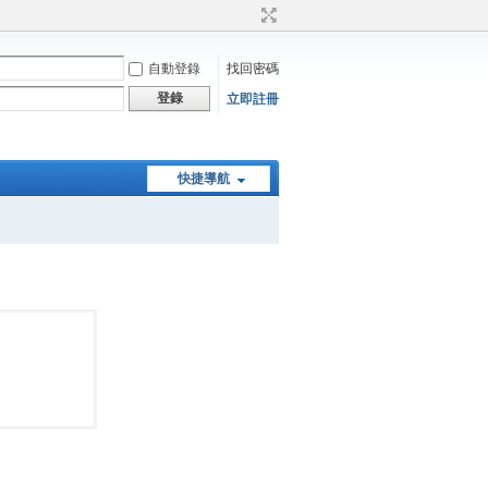
自動登錄
找回密碼
登錄
立即註冊
快捷導航