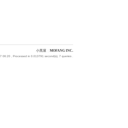
小黑屋
|
MOFANG INC.
7 06:20
, Processed in 0.013791 second(s), 7 queries .