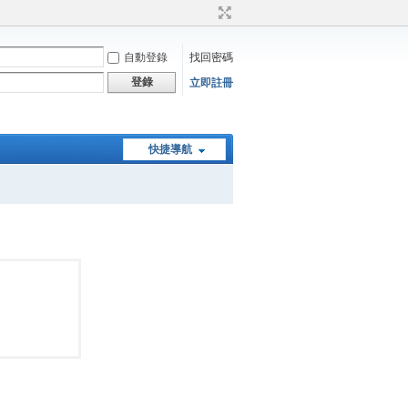
自動登錄
找回密碼
登錄
立即註冊
快捷導航