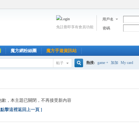
用戶名
免註冊即享有會員功能
密碼
到
魔方網粉絲團
魔方手遊資訊站
熱搜:
game +
加加
My card
帖子
搜
索
抱歉，本主題已關閉，不再接受新內容
[ 點擊這裡返回上一頁 ]