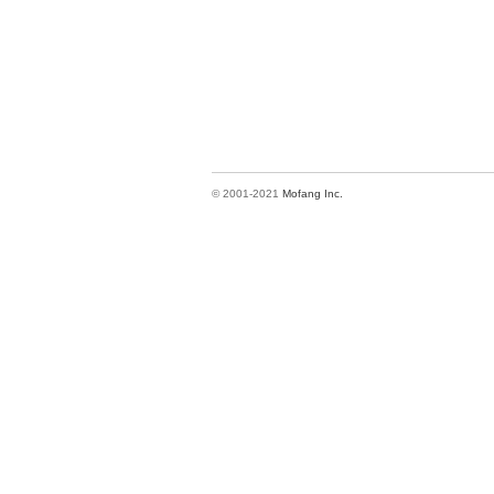
© 2001-2021
Mofang Inc.