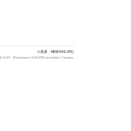
小黑屋
|
MOFANG INC.
9 21:07
, Processed in 0.013530 second(s), 7 queries .