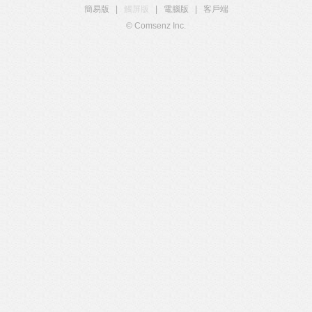
簡易版
|
觸屏版
|
電腦版
|
客戶端
© Comsenz Inc.