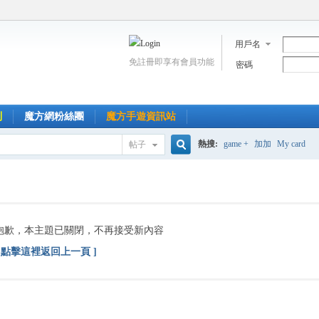
用戶名
免註冊即享有會員功能
密碼
到
魔方網粉絲團
魔方手遊資訊站
熱搜:
game +
加加
My card
帖子
搜
索
抱歉，本主題已關閉，不再接受新內容
[ 點擊這裡返回上一頁 ]