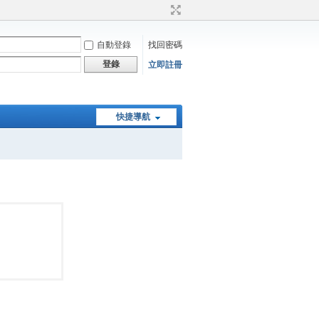
自動登錄
找回密碼
登錄
立即註冊
快捷導航