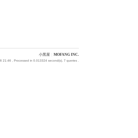
小黑屋
|
MOFANG INC.
6 21:46
, Processed in 0.013324 second(s), 7 queries .