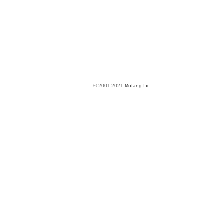
© 2001-2021
Mofang Inc.