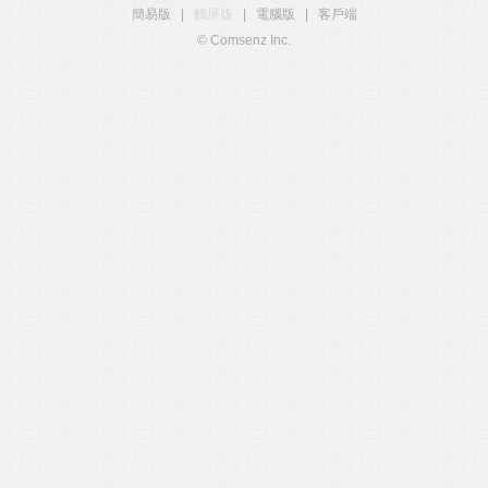
簡易版
|
觸屏版
|
電腦版
|
客戶端
© Comsenz Inc.