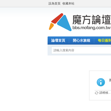
設為首頁
收藏本站
論壇首頁
開心水族箱
每日簽
請稍候...