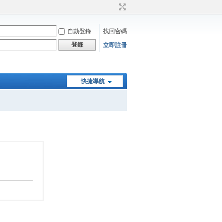
自動登錄
找回密碼
登錄
立即註冊
快捷導航