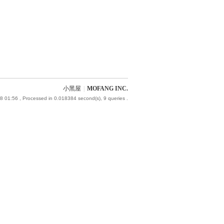
小黑屋
|
MOFANG INC.
8 01:56
, Processed in 0.018384 second(s), 9 queries .