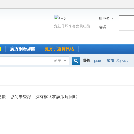
用戶名
免註冊即享有會員功能
密碼
到
魔方網粉絲團
魔方手遊資訊站
熱搜:
game +
加加
My card
帖子
搜
索
抱歉，您尚未登錄，沒有權限在該版塊回帖