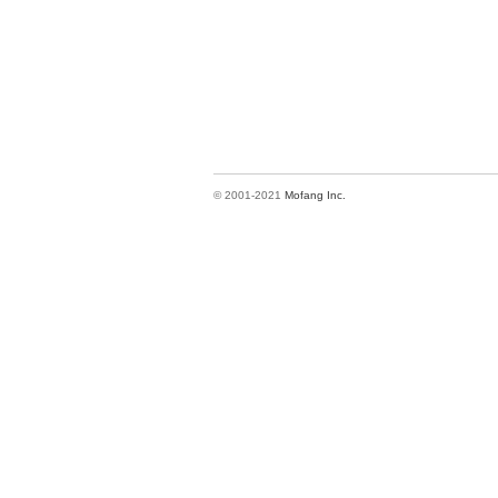
© 2001-2021
Mofang Inc.