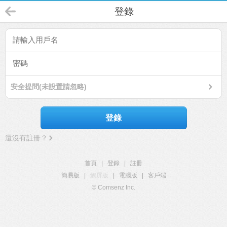
登錄
安全提問(未設置請忽略)
登錄
還沒有註冊？
首頁
|
登錄
|
註冊
簡易版
|
觸屏版
|
電腦版
|
客戶端
© Comsenz Inc.