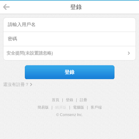
登錄
安全提問(未設置請忽略)
登錄
還沒有註冊？
首頁
|
登錄
|
註冊
簡易版
|
觸屏版
|
電腦版
|
客戶端
© Comsenz Inc.