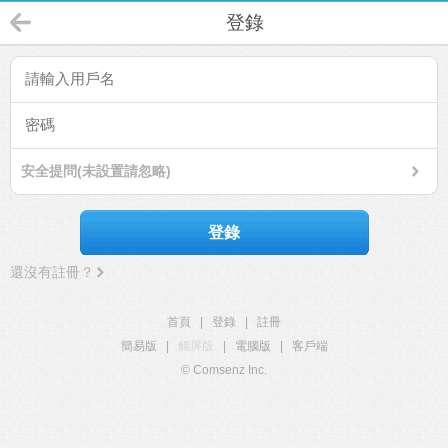
登錄
安全提問(未設置請忽略)
登錄
還沒有註冊？
首頁
|
登錄
|
註冊
簡易版
|
觸屏版
|
電腦版
|
客戶端
© Comsenz Inc.