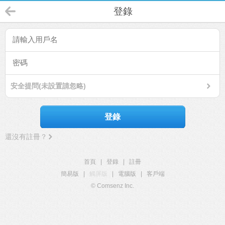
登錄
安全提問(未設置請忽略)
登錄
還沒有註冊？
首頁
|
登錄
|
註冊
簡易版
|
觸屏版
|
電腦版
|
客戶端
© Comsenz Inc.