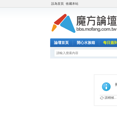
設為首頁
收藏本站
論壇首頁
開心水族箱
每日簽
請稍候...