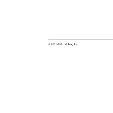
© 2001-2021
Mofang Inc.