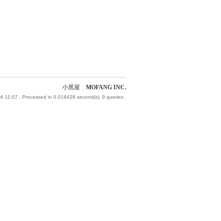
小黑屋
|
MOFANG INC.
6 11:07
, Processed in 0.016428 second(s), 9 queries .