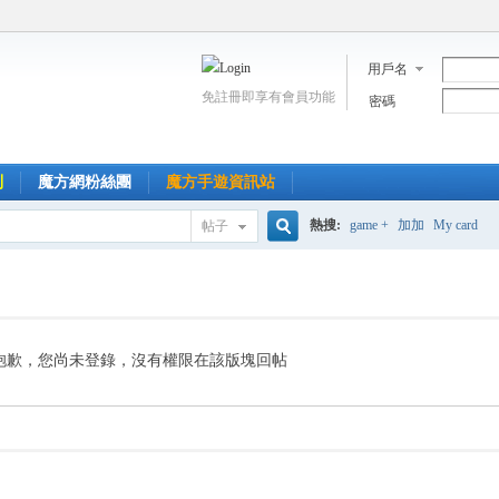
用戶名
免註冊即享有會員功能
密碼
到
魔方網粉絲團
魔方手遊資訊站
熱搜:
game +
加加
My card
帖子
搜
索
抱歉，您尚未登錄，沒有權限在該版塊回帖