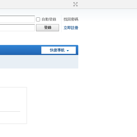
自動登錄
找回密碼
登錄
立即註冊
快捷導航