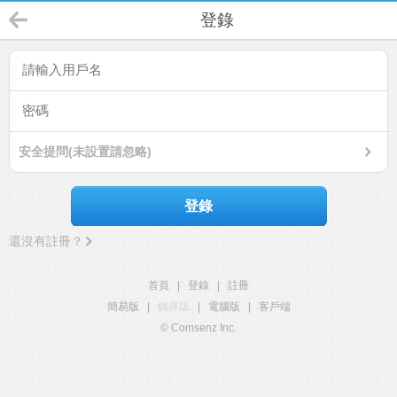
登錄
安全提問(未設置請忽略)
登錄
還沒有註冊？
首頁
|
登錄
|
註冊
簡易版
|
觸屏版
|
電腦版
|
客戶端
© Comsenz Inc.