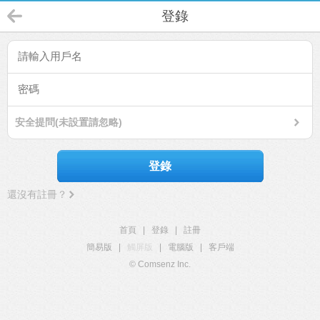
登錄
安全提問(未設置請忽略)
登錄
還沒有註冊？
首頁
|
登錄
|
註冊
簡易版
|
觸屏版
|
電腦版
|
客戶端
© Comsenz Inc.