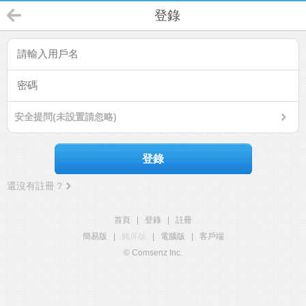
登錄
安全提問(未設置請忽略)
登錄
還沒有註冊？
首頁
|
登錄
|
註冊
簡易版
|
觸屏版
|
電腦版
|
客戶端
© Comsenz Inc.