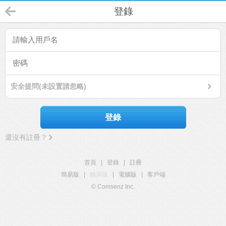
登錄
安全提問(未設置請忽略)
登錄
還沒有註冊？
首頁
|
登錄
|
註冊
簡易版
|
觸屏版
|
電腦版
|
客戶端
© Comsenz Inc.