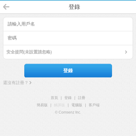
登錄
安全提問(未設置請忽略)
登錄
還沒有註冊？
首頁
|
登錄
|
註冊
簡易版
|
觸屏版
|
電腦版
|
客戶端
© Comsenz Inc.