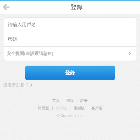
登錄
安全提問(未設置請忽略)
登錄
還沒有註冊？
首頁
|
登錄
|
註冊
簡易版
|
觸屏版
|
電腦版
|
客戶端
© Comsenz Inc.