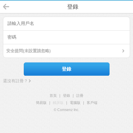
登錄
安全提問(未設置請忽略)
登錄
還沒有註冊？
首頁
|
登錄
|
註冊
簡易版
|
觸屏版
|
電腦版
|
客戶端
© Comsenz Inc.