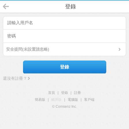
登錄
安全提問(未設置請忽略)
登錄
還沒有註冊？
首頁
|
登錄
|
註冊
簡易版
|
觸屏版
|
電腦版
|
客戶端
© Comsenz Inc.