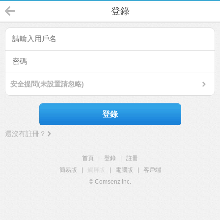
登錄
安全提問(未設置請忽略)
登錄
還沒有註冊？
首頁
|
登錄
|
註冊
簡易版
|
觸屏版
|
電腦版
|
客戶端
© Comsenz Inc.