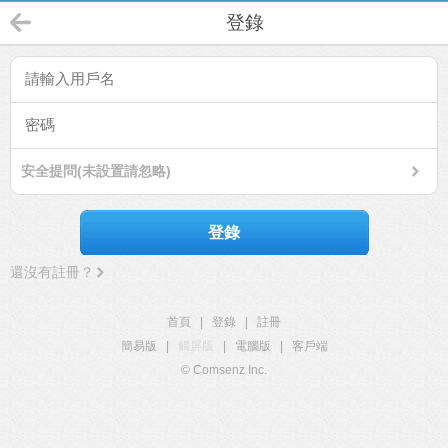
登錄
安全提問(未設置請忽略)
登錄
還沒有註冊？
首頁
|
登錄
|
註冊
簡易版
|
觸屏版
|
電腦版
|
客戶端
© Comsenz Inc.