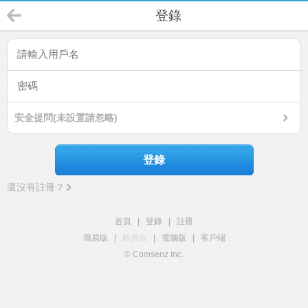
登錄
安全提問(未設置請忽略)
登錄
還沒有註冊？
首頁
|
登錄
|
註冊
簡易版
|
觸屏版
|
電腦版
|
客戶端
© Comsenz Inc.