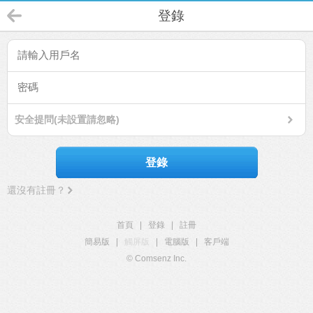
登錄
安全提問(未設置請忽略)
登錄
還沒有註冊？
首頁
|
登錄
|
註冊
簡易版
|
觸屏版
|
電腦版
|
客戶端
© Comsenz Inc.