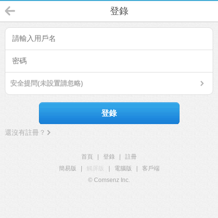
登錄
安全提問(未設置請忽略)
登錄
還沒有註冊？
首頁
|
登錄
|
註冊
簡易版
|
觸屏版
|
電腦版
|
客戶端
© Comsenz Inc.