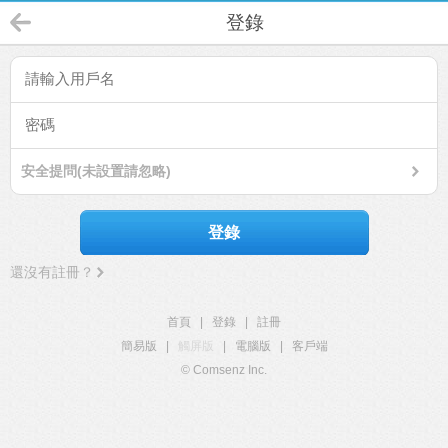
登錄
安全提問(未設置請忽略)
登錄
還沒有註冊？
首頁
|
登錄
|
註冊
簡易版
|
觸屏版
|
電腦版
|
客戶端
© Comsenz Inc.