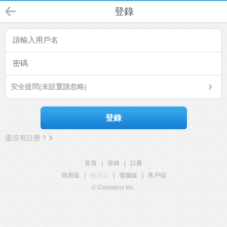
登錄
安全提問(未設置請忽略)
登錄
還沒有註冊？
首頁
|
登錄
|
註冊
簡易版
|
觸屏版
|
電腦版
|
客戶端
© Comsenz Inc.