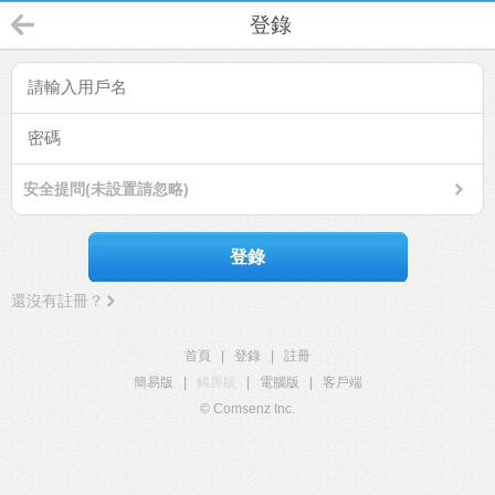
登錄
安全提問(未設置請忽略)
登錄
還沒有註冊？
首頁
|
登錄
|
註冊
簡易版
|
觸屏版
|
電腦版
|
客戶端
© Comsenz Inc.