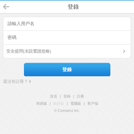
登錄
安全提問(未設置請忽略)
登錄
還沒有註冊？
首頁
|
登錄
|
註冊
簡易版
|
觸屏版
|
電腦版
|
客戶端
© Comsenz Inc.