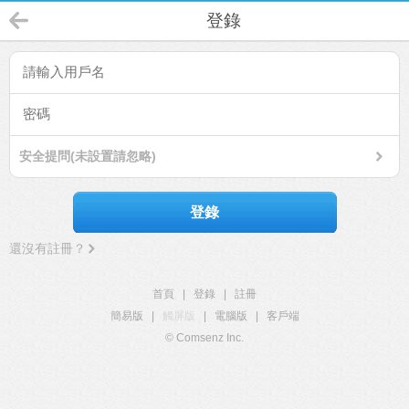
登錄
安全提問(未設置請忽略)
登錄
還沒有註冊？
首頁
|
登錄
|
註冊
簡易版
|
觸屏版
|
電腦版
|
客戶端
© Comsenz Inc.