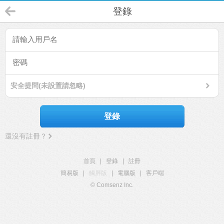
登錄
安全提問(未設置請忽略)
登錄
還沒有註冊？
首頁
|
登錄
|
註冊
簡易版
|
觸屏版
|
電腦版
|
客戶端
© Comsenz Inc.