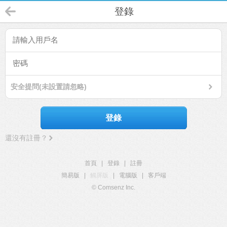
登錄
安全提問(未設置請忽略)
登錄
還沒有註冊？
首頁
|
登錄
|
註冊
簡易版
|
觸屏版
|
電腦版
|
客戶端
© Comsenz Inc.